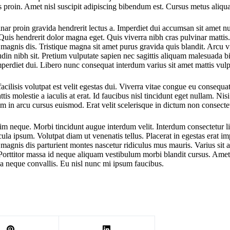
s proin. Amet nisl suscipit adipiscing bibendum est. Cursus metus aliqua
nar proin gravida hendrerit lectus a. Imperdiet dui accumsan sit amet null
Quis hendrerit dolor magna eget. Quis viverra nibh cras pulvinar mattis
agnis dis. Tristique magna sit amet purus gravida quis blandit. Arcu vi
tudin nibh sit. Pretium vulputate sapien nec sagittis aliquam malesuada b
imperdiet dui. Libero nunc consequat interdum varius sit amet mattis vul
cilisis volutpat est velit egestas dui. Viverra vitae congue eu consequat
is molestie a iaculis at erat. Id faucibus nisl tincidunt eget nullam. Nis
in arcu cursus euismod. Erat velit scelerisque in dictum non consectetur
m neque. Morbi tincidunt augue interdum velit. Interdum consectetur libe
a ipsum. Volutpat diam ut venenatis tellus. Placerat in egestas erat imp
et magnis dis parturient montes nascetur ridiculus mus mauris. Varius sit 
im. Porttitor massa id neque aliquam vestibulum morbi blandit cursus. A
a neque convallis. Eu nisl nunc mi ipsum faucibus.