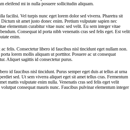
m eleifend mi in nulla posuere sollicitudin aliquam.
a facilisi. Vel turpis nunc eget lorem dolor sed viverra. Pharetra sit
. Dictum sit amet justo donec enim. Pretium vulputate sapien nec
tae elementum curabitur vitae nunc sed velit. Eu sem integer vitae
ibendum. Consequat id porta nibh venenatis cras sed felis eget. Est velit
putate enim.
 ac felis. Consectetur libero id faucibus nisl tincidunt eget nullam non.
i porta lorem mollis aliquam ut porttitor. Posuere ac ut consequat
. Aliquet sagittis id consectetur purus.
ro id faucibus nisl tincidunt. Purus semper eget duis at tellus at urna
erdiet sed. Ut sem viverra aliquet eget sit amet tellus cras. Fermentum
amet mattis vulputate enim nulla. Venenatis cras sed felis eget velit
met volutpat consequat mauris nunc. Faucibus pulvinar elementum integer