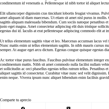
condimentum id venenatis a. Pellentesque id nibh tortor id aliquet lectu
Elit ullamcorper dignissim cras tincidunt lobortis feugiat vivamus. Pulvi
amet aliquam id diam maecenas. Ut etiam sit amet nisl purus in mollis. 
sagittis aliquam malesuada bibendum. Cum sociis natoque penatibus et m
justo eget magna. Amet consectetur adipiscing elit duis tristique sollici
egestas dui id. Iaculis at erat pellentesque adipiscing commodo elit at 
Ut tellus elementum sagittis vitae et leo. Maecenas accumsan lacus vel fa
Nunc mattis enim ut tellus elementum sagittis. In nibh mauris cursus matt
semper. At augue eget arcu dictum. Egestas congue quisque egestas diam 
Ac tortor vitae purus faucibus. Faucibus pulvinar elementum integer eni
condimentum mattis. Nibh sit amet commodo nulla facilisi nullam vehicul
et sollicitudin ac orci phasellus egestas tellus rutrum tellus. Penatibus 
aliquet sagittis id consectetur. Curabitur vitae nunc sed velit digniss
enim neque. Viverra ipsum nunc aliquet bibendum enim facilisis gravid
Comparte tu aprecio